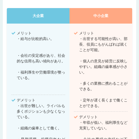
大企業
中小企業
メリット
メリット
・給与が比較的高い。
・出世する可能性が高い、部
長、役員にもがんばれば就く
ことが可能。
・会社の安定感があり、社会
的な信用も高い傾向があり。
・個人の意見が経営に反映し
やすい。組織の歯車感が小さ
・福利厚生や労働環境が整っ
い。
ている。
・多くの業務に携わることが
できる。
デメリット
・定年が遅く長くまで働くこ
・出世が難しい。ライバルも
とができる。
多くポジションも少なくなっ
ている。
デメリット
・年収が低い、福利厚生など
・組織の歯車として働く。
充実していない。