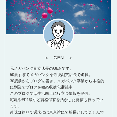
＜ GEN ＞
元メガバンク副支店長のGENです。
50歳すぎてメガバンクを最後副支店長で退職。
30歳前からブログを書き、メガバンク卒業から本格的
に副業でブログを始め収益化継続中。
このブログでは生活向上に役立つ情報を発信。
宅建やFP1級など資格保有を活かした発信も行ってい
ます。
趣味は釣りで週末には東京湾にて船長として楽しんで